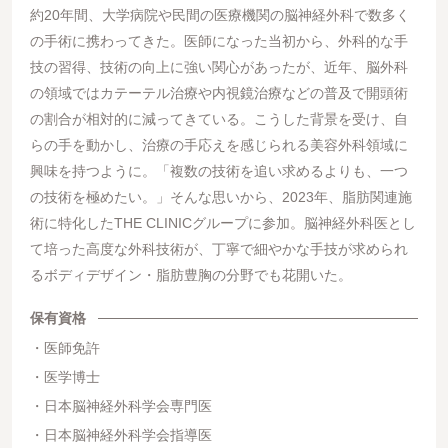
約20年間、⼤学病院や⺠間の医療機関の脳神経外科で数多く
の⼿術に携わってきた。医師になった当初から、外科的な⼿
技の習得、技術の向上に強い関⼼があったが、近年、脳外科
の領域ではカテーテル治療や内視鏡治療などの普及で開頭術
の割合が相対的に減ってきている。こうした背景を受け、⾃
らの⼿を動かし、治療の⼿応えを感じられる美容外科領域に
興味を持つように。「複数の技術を追い求めるよりも、⼀つ
の技術を極めたい。」そんな思いから、2023年、脂肪関連施
術に特化したTHE CLINICグループに参加。脳神経外科医とし
て培った⾼度な外科技術が、丁寧で細やかな⼿技が求められ
るボディデザイン・脂肪豊胸の分野でも花開いた。
保有資格
医師免許
医学博士
日本脳神経外科学会専門医
日本脳神経外科学会指導医