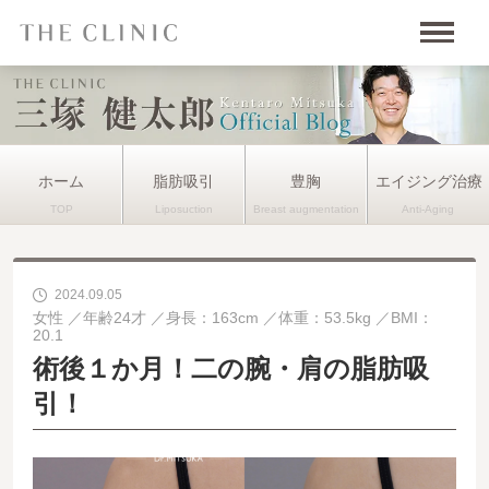
ホーム
脂肪吸引
豊胸
エイジング治療
2024.09.05
女性
年齢24才
身長：163cm
体重：53.5kg
BMI：
20.1
術後１か月！二の腕・肩の脂肪吸
引！