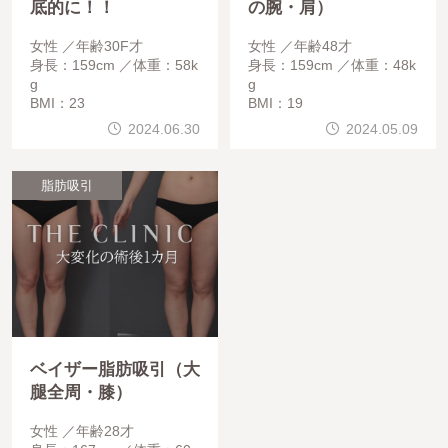
底的に！！
の腕・肩）
女性
年齢30F才
女性
年齢48才
身長：159cm
体重：58k
身長：159cm
体重：48k
g
g
BMI：23
BMI：19
2024.06.30
2024.05.09
脂肪吸引
ベイザー脂肪吸引（大
腿全周・膝）
女性
年齢28才