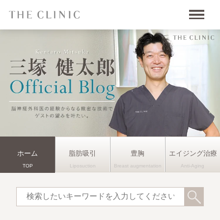
脂肪吸引
豊胸
エイジング治療
ホーム