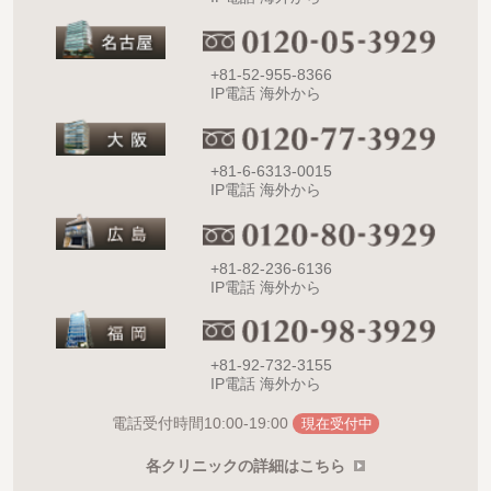
+81-52-955-8366
IP電話 海外から
+81-6-6313-0015
IP電話 海外から
+81-82-236-6136
IP電話 海外から
+81-92-732-3155
IP電話 海外から
10:00-19:00
電話受付時間
現在受付中
各クリニックの詳細はこちら