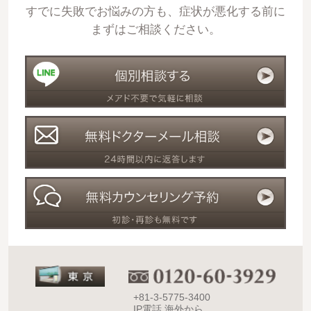
すでに失敗でお悩みの方も、症状が悪化する前に
まずはご相談ください。
+81-3-5775-3400
IP電話 海外から