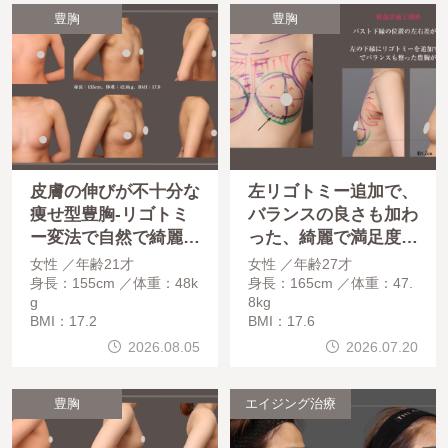
豊胸
豊胸
皮膚の伸びが不十分な
左リゴトミー追加で、
痩せ型豊胸‐リゴトミ
バランスの良さも加わ
ー変法で自然で綺麗な
った、綺麗で満足度の
バスト‐
高い脂肪豊胸ビフォー
女性
年齢21才
女性
年齢27才
アフター
身長：155cm
体重：48k
身長：165cm
体重：47.
g
8kg
BMI：17.2
BMI：17.6
2026.08.05
2026.07.20
豊胸
エイジング治療