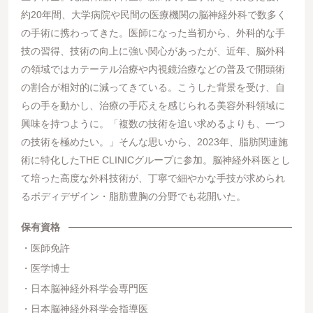
約20年間、⼤学病院や⺠間の医療機関の脳神経外科で数多く
の⼿術に携わってきた。医師になった当初から、外科的な⼿
技の習得、技術の向上に強い関⼼があったが、近年、脳外科
の領域ではカテーテル治療や内視鏡治療などの普及で開頭術
の割合が相対的に減ってきている。こうした背景を受け、⾃
らの⼿を動かし、治療の⼿応えを感じられる美容外科領域に
興味を持つように。「複数の技術を追い求めるよりも、⼀つ
の技術を極めたい。」そんな思いから、2023年、脂肪関連施
術に特化したTHE CLINICグループに参加。脳神経外科医とし
て培った⾼度な外科技術が、丁寧で細やかな⼿技が求められ
るボディデザイン・脂肪豊胸の分野でも花開いた。
保有資格
医師免許
医学博士
日本脳神経外科学会専門医
日本脳神経外科学会指導医