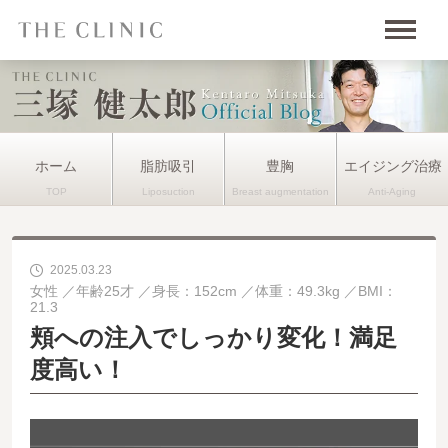
ホーム
脂肪吸引
豊胸
エイジング治療
2025.03.23
女性
年齢25才
身長：152cm
体重：49.3kg
BMI：
21.3
頬への注入でしっかり変化！満足
度高い！