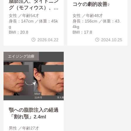
脂肪注入、タイトニン
コケの劇的改善♪
グ（モフィウス）、糸
リフト 2年間でのビ
女性
年齢54才
女性
年齢48才
フォーアフター
身長：147cm
体重：45k
身長：156cm
体重：43.
g
4kg
BMI：20.8
BMI：17.8
2026.04.22
2024.10.25
エイジング治療
顎への脂肪注入の経過
「割れ顎」2.4ml
男性
年齢27才