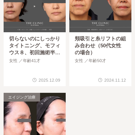
切らないのにしっかり
頬吸引と糸リフトの組
タイトニング、モフィ
み合わせ（50代女性
ウス８、初回施術半年
の場合）
後
女性
年齢41才
女性
年齢50才
2025.12.09
2024.11.12
エイジング治療