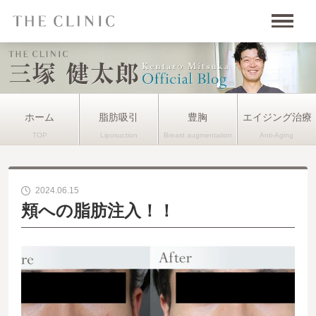
ホーム
脂肪吸引
豊胸
エイジング治療
2024.06.15
頬への脂肪注入！！