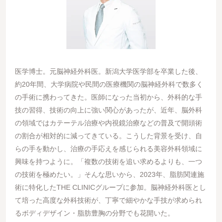
医学博⼠。元脳神経外科医。新潟⼤学医学部を卒業した後、
約20年間、⼤学病院や⺠間の医療機関の脳神経外科で数多く
の⼿術に携わってきた。医師になった当初から、外科的な⼿
技の習得、技術の向上に強い関⼼があったが、近年、脳外科
の領域ではカテーテル治療や内視鏡治療などの普及で開頭術
の割合が相対的に減ってきている。こうした背景を受け、⾃
らの⼿を動かし、治療の⼿応えを感じられる美容外科領域に
興味を持つように。「複数の技術を追い求めるよりも、⼀つ
の技術を極めたい。」そんな思いから、2023年、脂肪関連施
術に特化したTHE CLINICグループに参加。脳神経外科医とし
て培った⾼度な外科技術が、丁寧で細やかな⼿技が求められ
るボディデザイン・脂肪豊胸の分野でも花開いた。