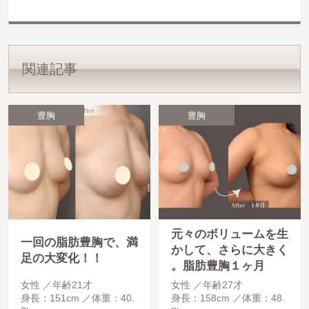
関連記事
豊胸
豊胸
元々のボリュームを生
一回の脂肪豊胸で、満
かして、さらに大きく
足の大変化！！
。脂肪豊胸１ヶ月
女性
年齢21才
女性
年齢27才
身長：151cm
体重：40.
身長：158cm
体重：48.