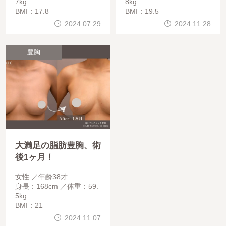
7kg
8kg
BMI：17.8
BMI：19.5
2024.07.29
2024.11.28
豊胸
大満足の脂肪豊胸、術
後1ヶ月！
女性
年齢38才
身長：168cm
体重：59.
5kg
BMI：21
2024.11.07