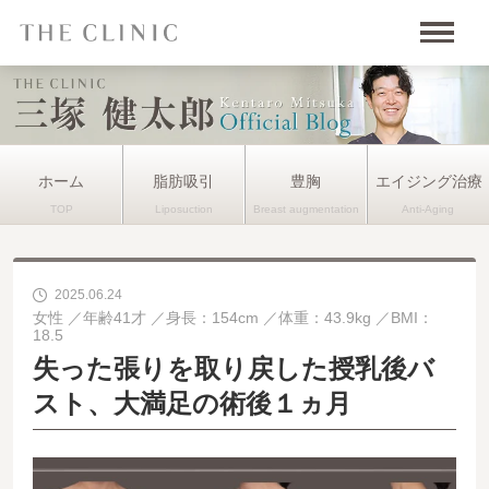
ホーム
脂肪吸引
豊胸
エイジング治療
2025.06.24
女性
年齢41才
身長：154cm
体重：43.9kg
BMI：
18.5
失った張りを取り戻した授乳後バ
スト、大満足の術後１ヵ月