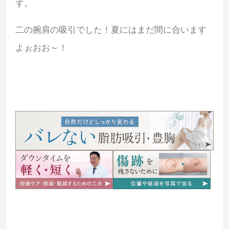
す。
二の腕肩の吸引でした！夏にはまだ間に合います
よぉおお～！