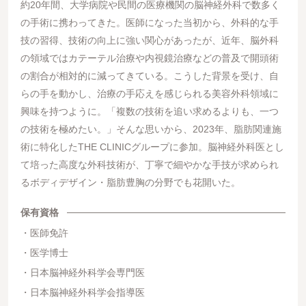
約20年間、⼤学病院や⺠間の医療機関の脳神経外科で数多く
の⼿術に携わってきた。医師になった当初から、外科的な⼿
技の習得、技術の向上に強い関⼼があったが、近年、脳外科
の領域ではカテーテル治療や内視鏡治療などの普及で開頭術
の割合が相対的に減ってきている。こうした背景を受け、⾃
らの⼿を動かし、治療の⼿応えを感じられる美容外科領域に
興味を持つように。「複数の技術を追い求めるよりも、⼀つ
の技術を極めたい。」そんな思いから、2023年、脂肪関連施
術に特化したTHE CLINICグループに参加。脳神経外科医とし
て培った⾼度な外科技術が、丁寧で細やかな⼿技が求められ
るボディデザイン・脂肪豊胸の分野でも花開いた。
保有資格
医師免許
医学博士
日本脳神経外科学会専門医
日本脳神経外科学会指導医