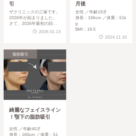
引
月後
ザクリニックの三塚です。
女性
年齢19才
2026年が始まりました。
身長：166cm
体重：51k
さて、2026年最初の顔の
g
吸引半年経過診察ゲストと
BMI：18.5
2026.01.13
なります。まず正面から。
2024.11.10
横幅が短くなり、小顔に変
化しました！かなり
脂肪吸引
綺麗なフェイスライン
！顎下の脂肪吸引
女性
年齢40才
身長：160cm
体重：51.