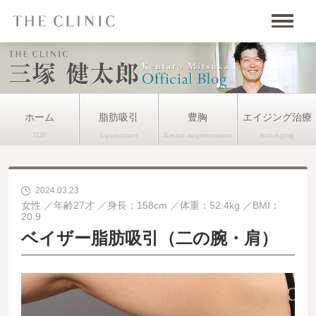
ホーム
脂肪吸引
豊胸
エイジング治療
2024.03.23
女性
年齢27才
身長：158cm
体重：52.4kg
BMI：
20.9
ベイザー脂肪吸引（二の腕・肩）