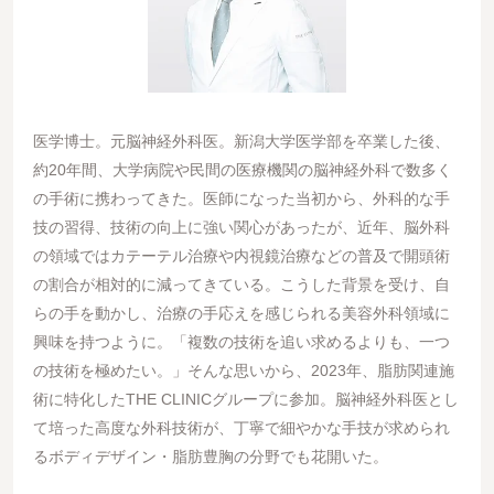
医学博⼠。元脳神経外科医。新潟⼤学医学部を卒業した後、
約20年間、⼤学病院や⺠間の医療機関の脳神経外科で数多く
の⼿術に携わってきた。医師になった当初から、外科的な⼿
技の習得、技術の向上に強い関⼼があったが、近年、脳外科
の領域ではカテーテル治療や内視鏡治療などの普及で開頭術
の割合が相対的に減ってきている。こうした背景を受け、⾃
らの⼿を動かし、治療の⼿応えを感じられる美容外科領域に
興味を持つように。「複数の技術を追い求めるよりも、⼀つ
の技術を極めたい。」そんな思いから、2023年、脂肪関連施
術に特化したTHE CLINICグループに参加。脳神経外科医とし
て培った⾼度な外科技術が、丁寧で細やかな⼿技が求められ
るボディデザイン・脂肪豊胸の分野でも花開いた。