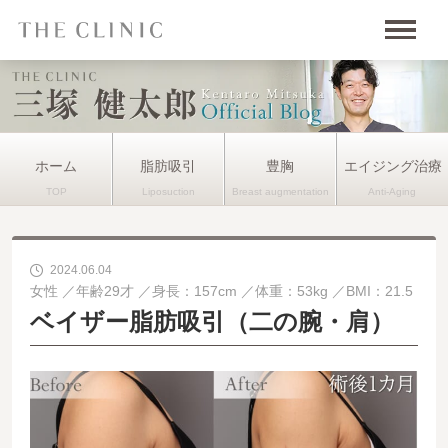
ホーム
脂肪吸引
豊胸
エイジング治療
2024.06.04
女性
年齢29才
身長：157cm
体重：53kg
BMI：21.5
ベイザー脂肪吸引（二の腕・肩）