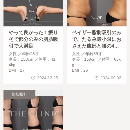
やって良かった！振り
ベイザー脂肪吸引のみ
そで部分のみの脂肪吸
で、たるみ最小限にお
引で大満足
さえた腹部と腰の4カ
月経過！！
女性
年齢28才
女性
年齢39才
身長：158cm
体重：41.
身長：159cm
体重：66k
4kg
g
BMI：17
BMI：26
2024.12.25
2024.09.03
脂肪吸引